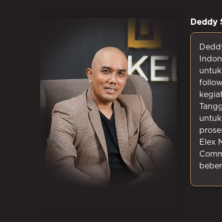
Deddy 
Deddy
Indon
untuk
follo
kegia
Tangg
untuk
prose
Elex 
Comme
beber