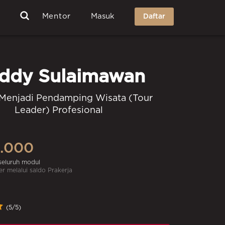
Mentor
Masuk
Daftar
ddy Sulaimawan
 Menjadi Pendamping Wisata (Tour
Leader) Profesional
.000
 seluruh modul
r melalui saldo Prakerja
(5/5)