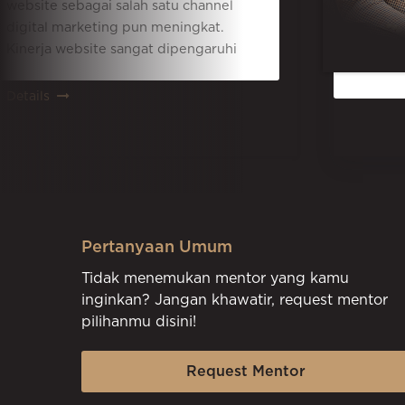
 sebagai salah satu channel
 marketing pun meningkat.
 website sangat dipengaruhi
O, sehingga banyak lowongan
EO dibuka. Tidak hanya di
aan, SEO profesional juga
ekerja sebagai pekerja
 berdasarkan proyek. Oleh
itu, pekerjaan SEO profesional
 sebuah pekerjaan yang
menjanjikan saat ini dan
a tahun mendatang. Melalui
Pertanyaan Umum
ni, kamu akan memperdalam
Tidak menemukan mentor yang kamu
 dan teknis dasar SEO untuk
inginkan? Jangan khawatir, request mentor
ang pekerjaanmu sebagai
pilihanmu disini!
ula. Mulai dari search
sebagai objek pekerjaan,
Request Mentor
EO dalam digital marketing,
rja SEO, penerapan strategi-