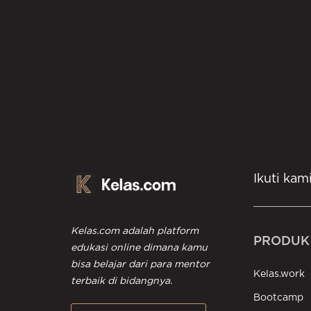
i SEO, hingga evaluasi dan
an SEO.
Ikuti kam
Kelas.com adalah platform
PRODUK
edukasi online dimana kamu
bisa belajar dari para mentor
Kelas.work
terbaik di bidangnya.
Bootcamp