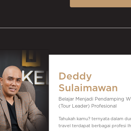
6. Cara Bekerja sama den
7. Cara Bekerja sama den
8. Mengenali dan Menghar
Deddy
9. Mengenali dan Menghar
Sulaimawan
Belajar Menjadi Pendamping
10. Prosedur K3 Di Tempat
Wisata (Tour Leader) Profesional
Tahukah kamu? ternyata dalam dunia
11. Prosedur K3 Di Tempat 
travel terdapat berbagai profesi lho.