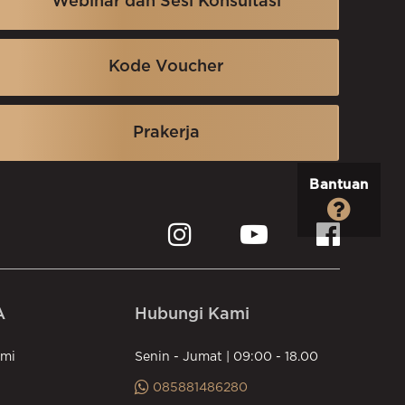
Webinar dan Sesi Konsultasi
dwal
Kode Voucher
dwal
etahuan
Prakerja
Bantuan
etahuan
ngkatan Destinasi
A
Hubungi Kami
ngkatan Destinasi
ami
Senin - Jumat | 09:00 - 18.00
085881486280