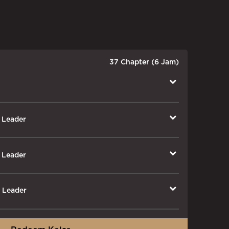
37 Chapter (6 Jam)
r Leader
r Leader
r Leader
gan Kolega dan Wisatawan