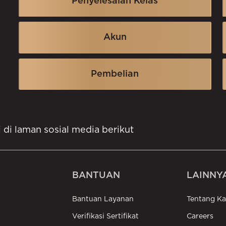
Penyelesaian Kelas
18. Mengkoordinasikan Ja
seperti memberikan komentar
tentang pematangan, menangani
organisasi dan logistik, membawa
Akun
19. Mengkoordinasikan Ja
grup ke tempat yang mereka
inginkan, dan mengatur penggunaan
transportasi selama wisata. Tour
20. Mengembangkan Peng
Pembelian
leader bertanggung jawab
melakukan keberangkatan secara
detail dari akomodasi, rencana
21. Mengembangkan Peng
keberangkatan, kemudian
penerbangan destinasi wisata, dan
i di laman sosial media berikut
menjamin bahwa keberangkatan
22. Mengatur Saat Kebera
perjalanan dan mengurusi semua
hanya sampai mode transportasinya.
BANTUAN
LAINNY
23. Mengatur Saat Kebera
Bantuan Layanan
Tentang K
24. Mengatur Saat Transit
Verifikasi Sertifikat
Careers