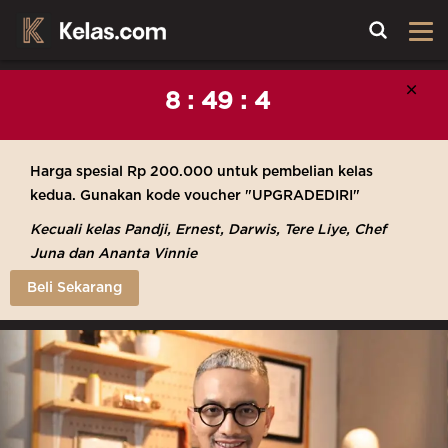
Toggle
Cl
×
8 : 49 : 0
Harga spesial Rp 200.000 untuk pembelian kelas
kedua. Gunakan kode voucher "UPGRADEDIRI"
Kecuali kelas Pandji, Ernest, Darwis, Tere Liye, Chef
Juna dan Ananta Vinnie
Beli Sekarang