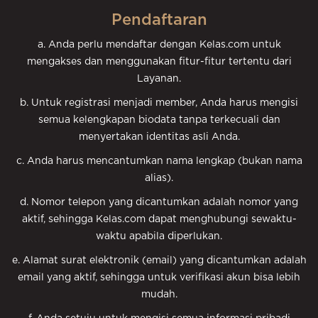
Pendaftaran
a. Anda perlu mendaftar dengan Kelas.com untuk
mengakses dan menggunakan fitur-fitur tertentu dari
Layanan.
b. Untuk registrasi menjadi member, Anda harus mengisi
semua kelengkapan biodata tanpa terkecuali dan
menyertakan identitas asli Anda.
c. Anda harus mencantumkan nama lengkap (bukan nama
alias).
d. Nomor telepon yang dicantumkan adalah nomor yang
aktif, sehingga Kelas.com dapat menghubungi sewaktu-
waktu apabila diperlukan.
e. Alamat surat elektronik (email) yang dicantumkan adalah
email yang aktif, sehingga untuk verifikasi akun bisa lebih
mudah.