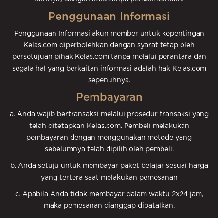
Penggunaan Informasi
Penggunaan Informasi akun member untuk kepentingan
Kelas.com diperbolehkan dengan syarat tetap oleh
persetujuan pihak Kelas.com tanpa melalui perantara dan
segala hal yang berkaitan informasi adalah hak Kelas.com
sepenuhnya.
Pembayaran
a. Anda wajib bertransaksi melalui prosedur transaksi yang
telah ditetapkan Kelas.com. Pembeli melakukan
pembayaran dengan menggunakan metode yang
sebelumnya telah dipilih oleh pembeli.
b. Anda setuju untuk membayar paket belajar sesuai harga
yang tertera saat melakukan pemesanan
c. Apabila Anda tidak membayar dalam waktu 2x24 jam,
maka pemesanan dianggap dibatalkan.