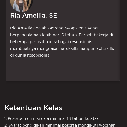
Ria Amellia, SE
Ria Amellia adalah seorang resepsionis yang
R
berpengalaman lebih dari 5 tahun. Pernah bekerja di
r
beberapa perusahaan sebagai resepsionis
k
membuatnya menguasai hardskills maupun softskills
g
di dunia resepsionis.
S
a
r
Ketentuan Kelas
1. Peserta memiliki usia minimal 18 tahun ke atas
2. Syarat pendidikan minimal peserta mengikuti webinar