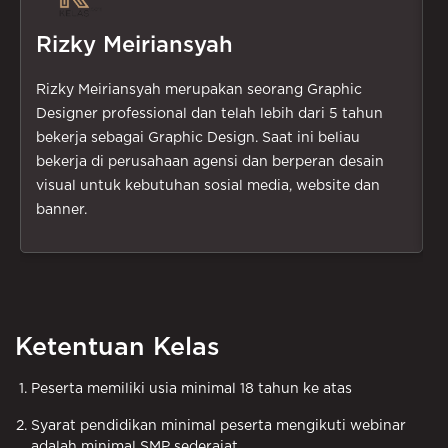
Rizky Meiriansyah
Rizky Meiriansyah merupakan seorang Graphic
F
Designer professional dan telah lebih dari 5 tahun
t
bekerja sebagai Graphic Design. Saat ini beliau
g
bekerja di perusahaan agensi dan berperan desain
d
visual untuk kebutuhan sosial media, website dan
d
banner.
Ketentuan Kelas
Peserta memiliki usia minimal 18 tahun ke atas
Syarat pendidikan minimal peserta mengikuti webinar
adalah minimal SMP sederajat