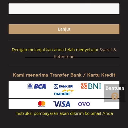
Dengan melanjutkan anda telah menyetujui
Syarat &
Ketentuan
Kami menerima Transfer Bank / Kartu Kredit
Bantuan
Instruksi pembayaran akan dikirim ke email Anda