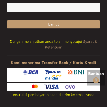
Dengan melanjutkan anda telah menyetujui
Syarat &
Ketentuan
Kami menerima Transfer Bank / Kartu Kredit
Bantuan
Instruksi pembayaran akan dikirim ke email Anda